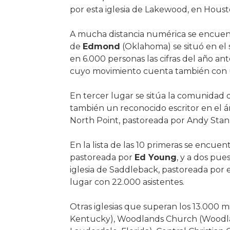
por esta iglesia de Lakewood, en Houst
A mucha distancia numérica se encuentr
de
Edmond
(Oklahoma) se situó en el
en 6.000 personas las cifras del año ante
cuyo movimiento cuenta también con 
En tercer lugar se sitúa la comunidad de
también un reconocido escritor en el ám
North Point, pastoreada por Andy Stanle
En la lista de las 10 primeras se encue
pastoreada por
Ed Young
, y a dos pue
iglesia de Saddleback, pastoreada por 
lugar con 22.000 asistentes.
Otras iglesias que superan los 13.000 m
Kentucky), Woodlands Church (Woodland