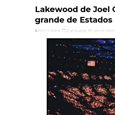
Lakewood de Joel O
grande de Estados
Red Cristiana
17 años atrás
Iglesia Lak