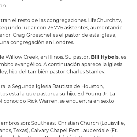
on.
an el resto de las congregaciones. LifeChurch.tv,
 segundo lugar con 26.776 asistentes, aumentando
rior. Craig Groeschel es el pastor de esta iglesia,
una congregación en Londres.
 Willow Creek, en Illinois. Su pastor,
Bill Hybels
, es
bito evangélico. A continuación aparece la iglesia
y, hijo del también pastor Charles Stanley.
ntra la Segunda Iglesia Bautista de Houston,
stos está la que pastorea su hijo, Ed Young Jr. La
el conocido Rick Warren, se encuentra en sexto
iembros son: Southeast Christian Church (Louisville,
s, Texas), Calvary Chapel Fort Lauderdale (Ft.