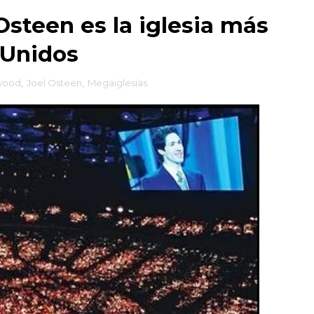
steen es la iglesia más
 Unidos
ewood
,
Joel Osteen
,
Megaiglesias