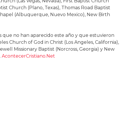
 Church (Las Vegas, Nevada), First Baptist Church
ist Church (Plano, Texas), Thomas Road Baptist
 Chapel (Albuquerque, Nuevo Mexico), New Birth
os que no han aparecido este año y que estuvieron
s Church of God in Christ (Los Angeles, California),
ewell Missionary Baptist (Norcross, Georgia) y New
.
AcontecerCristiano.Net