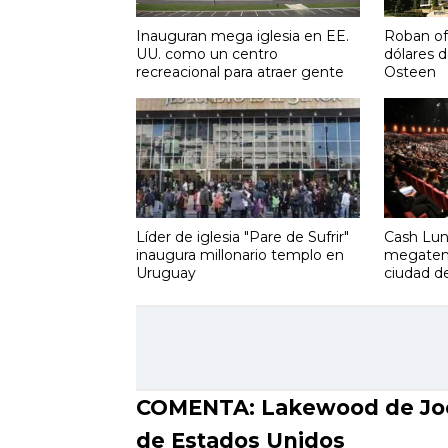
Inauguran mega iglesia en EE.
Roban of
UU. como un centro
dólares d
recreacional para atraer gente
Osteen
Líder de iglesia "Pare de Sufrir"
Cash Lun
inaugura millonario templo en
megatemp
Uruguay
ciudad d
COMENTA: Lakewood de Joel
de Estados Unidos