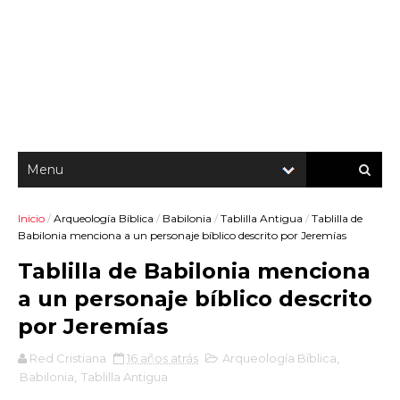
Inicio
/
Arqueología Bíblica
/
Babilonia
/
Tablilla Antigua
/
Tablilla de
Babilonia menciona a un personaje bíblico descrito por Jeremías
Tablilla de Babilonia menciona
a un personaje bíblico descrito
por Jeremías
Red Cristiana
16 años atrás
Arqueología Bíblica
,
Babilonia
,
Tablilla Antigua