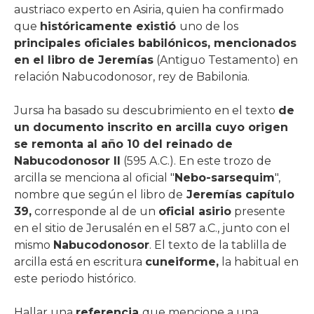
austriaco experto en Asiria, quien ha confirmado
que
históricamente existió
uno de los
principales oficiales babilónicos, mencionados
en el libro de Jeremías
(Antiguo Testamento) en
relación Nabucodonosor, rey de Babilonia.
Jursa ha basado su descubrimiento en el texto
de
un documento inscrito en arcilla cuyo origen
se remonta al año 10 del reinado de
Nabucodonosor II
(595 A.C.). En este trozo de
arcilla se menciona al oficial "
Nebo-sarsequim
",
nombre que según el libro de
Jeremías capítulo
39,
corresponde al de un
oficial asirio
presente
en el sitio de Jerusalén en el 587 a.C., junto con el
mismo
Nabucodonosor
. El texto de la tablilla de
arcilla está en escritura
cuneiforme,
la habitual en
este periodo histórico.
Hallar una
referencia
que mencione a una