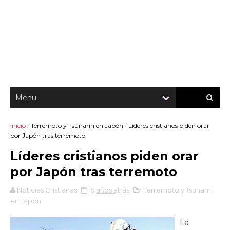
Inicio
/
Terremoto y Tsunami en Japón
/
Líderes cristianos piden orar
por Japón tras terremoto
Líderes cristianos piden orar
por Japón tras terremoto
Noticias Cristianas
15 años atrás
Terremoto y Tsunami
en Japón
La