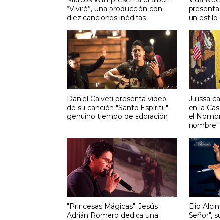
“Viviré”, una producción con
presenta 
diez canciones inéditas
un estilo
Daniel Calveti presenta video
Julissa c
de su canción "Santo Espíritu":
en la Cas
genuino tiempo de adoración
el Nombr
nombre"
"Princesas Mágicas": Jesús
Elio Alc
Adrián Romero dedica una
Señor", s