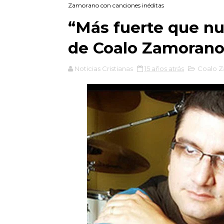
Zamorano con canciones inéditas
“Más fuerte que n
de Coalo Zamorano 
Noticias Cristianas
15 años atrás
Coalo 