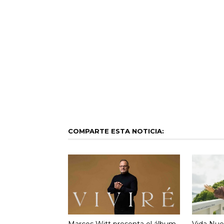
COMPARTE ESTA NOTICIA:
Marcos Witt presenta el álbum
Vida Nue