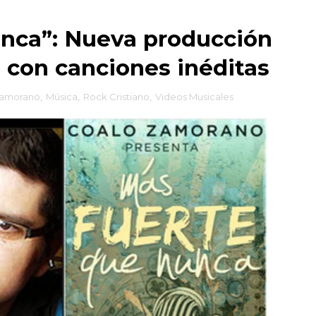
unca”: Nueva producción
con canciones inéditas
Zamorano
,
Música
,
Rock Cristiano
,
Videos Musicales