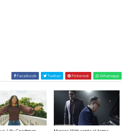
Facebook
Twitter
Pinterest
Whatsapp
va: Lilly Goodman
Marcos Witt canta el tema