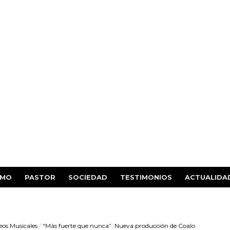
SMO
PASTOR
SOCIEDAD
TESTIMONIOS
ACTUALIDA
eos Musicales
/
“Más fuerte que nunca”: Nueva producción de Coalo