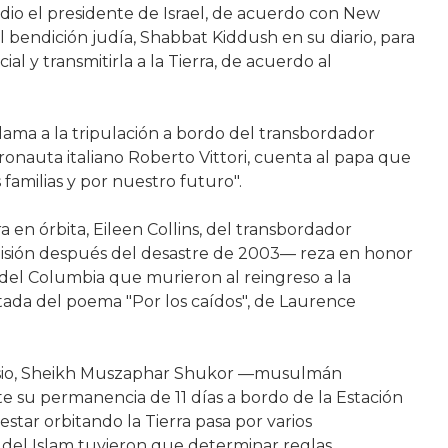
 dio el presidente de Israel, de acuerdo con New
l bendición judía, Shabbat Kiddush en su diario, para
al y transmitirla a la Tierra, de acuerdo al
lama a la tripulación a bordo del transbordador
tronauta italiano Roberto Vittori, cuenta al papa que
 familias y por nuestro futuro".
 en órbita, Eileen Collins, del transbordador
sión después del desastre de 2003— reza en honor
 del Columbia que murieron al reingreso a la
ptada del poema "Por los caídos", de Laurence
asio, Sheikh Muszaphar Shukor —musulmán
 su permanencia de 11 días a bordo de la Estación
estar orbitando la Tierra pasa por varios
 del Islam tuvieron que determinar reglas