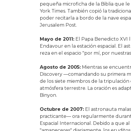
pequeña microficha de la Biblia que le
York Times. También copió la tradiciona
poder recitarla a bordo de la nave espaci
Jerusalem Post.
Mayo de 2011:
El Papa Benedicto XVI l
Endavour en la estación espacial. El as
reza en el espacio "por mí, por nuestras
Agosto de 2005:
Mientras se encuentra
Discovery —comandando su primera mi
de los siete miembros de la tripulación
atmósfera terrestre. La oración es ada
Binyon.
Octubre de 2007:
El astronauta mal
practicante— ora regularmente durante
Espacial Internacional. Debido a que al 
"amaneceres" diariamente, los eruditos