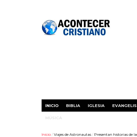
INICIO
BIBLIA
IGLESIA
EVANGELI
MÚSICA
Inicio
/
Viajes de Astronautas
/
Presentan historias de la