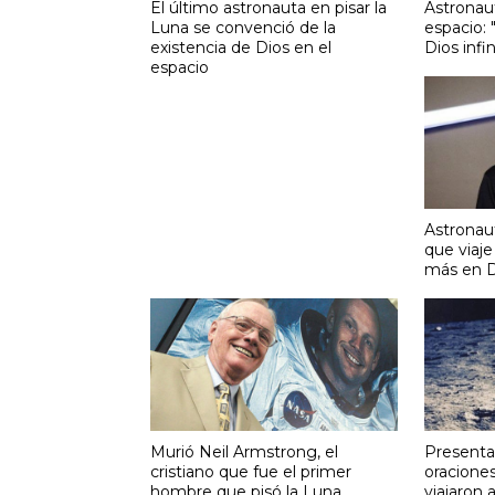
El último astronauta en pisar la
Astronaut
Luna se convenció de la
espacio: 
existencia de Dios en el
Dios infin
espacio
Astronau
que viaje
más en D
Murió Neil Armstrong, el
Presentan
cristiano que fue el primer
oracione
hombre que pisó la Luna
viajaron 