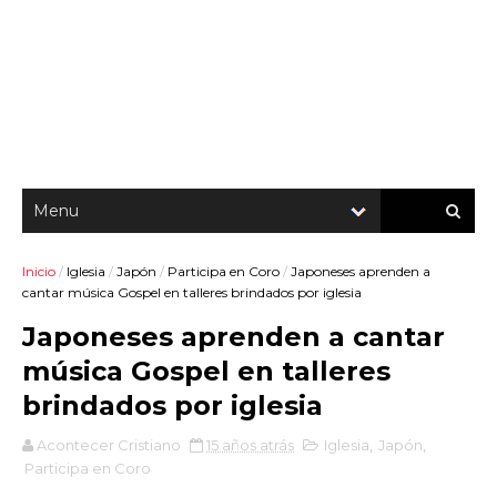
Inicio
/
Iglesia
/
Japón
/
Participa en Coro
/
Japoneses aprenden a
cantar música Gospel en talleres brindados por iglesia
Japoneses aprenden a cantar
música Gospel en talleres
brindados por iglesia
Acontecer Cristiano
15 años atrás
Iglesia
,
Japón
,
Participa en Coro