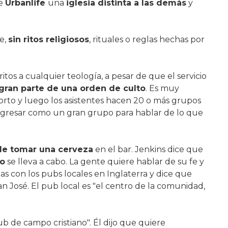
de
Urbanlife
una
iglesia distinta a las demás
y
e,
sin ritos religiosos
, rituales o reglas hechas por
itos a cualquier teología, a pesar de que el servicio
gran parte de una orden de culto
. Es muy
corto y luego los asistentes hacen 20 o más grupos
egresar como un gran grupo para hablar de lo que
de tomar una cerveza
en el bar. Jenkins dice que
io
se lleva a cabo. La gente quiere hablar de su fe y
as con los pubs locales en Inglaterra y dice que
 José. El pub local es "el centro de la comunidad,
ub de campo cristiano". Él dijo que quiere