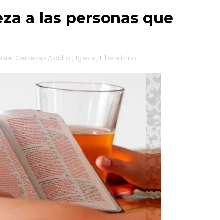
eza a las personas que
asía
,
Cerveza - Alcohol
,
Iglesia
,
Liberalismo