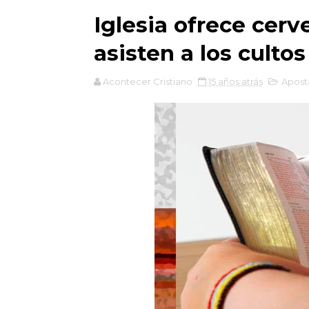
Iglesia ofrece cerv
asisten a los cultos
Acontecer Cristiano
15 años atrás
Apost