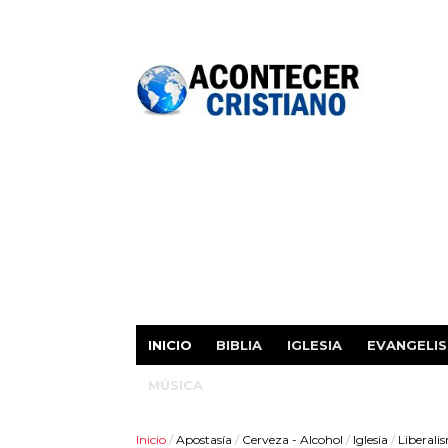
INICIO
BIBLIA
IGLESIA
EVANGELI
MÚSICA
Inicio
/
Apostasía
/
Cerveza - Alcohol
/
Iglesia
/
Liberali