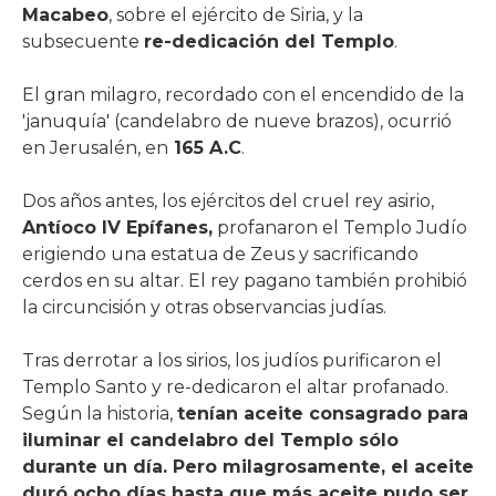
Macabeo
, sobre el ejército de Siria, y la
subsecuente
re-dedicación del Templo
.
El gran milagro, recordado con el encendido de la
'januquía' (candelabro de nueve brazos), ocurrió
en Jerusalén, en
165 A.C
.
Dos años antes, los ejércitos del cruel rey asirio,
Antíoco IV Epífanes,
profanaron el Templo Judío
erigiendo una estatua de Zeus y sacrificando
cerdos en su altar. El rey pagano también prohibió
la circuncisión y otras observancias judías.
Tras derrotar a los sirios, los judíos purificaron el
Templo Santo y re-dedicaron el altar profanado.
Según la historia,
tenían aceite consagrado para
iluminar el candelabro del Templo sólo
durante un día. Pero milagrosamente, el aceite
duró ocho días hasta que más aceite pudo ser