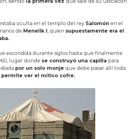
ión, siendo
la primera vez
que sale de su ubicación
a estaba oculta en el templo del rey
Salomón
en el
s manos de
Menelik I
, quien
supuestamente era el
aba.
ue escondida durante siglos hasta que finalmente
1960, lugar donde
se construyó una capilla
para
todiada
por un solo monje
que debe pasar allí toda
 permite ver el mítico cofre.