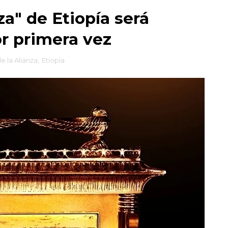
za" de Etiopía será
r primera vez
e la Alianza
,
Etiopía