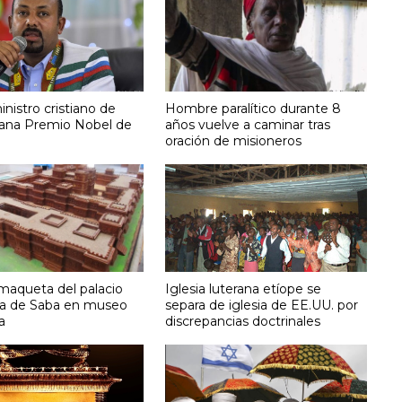
nistro cristiano de
Hombre paralítico durante 8
gana Premio Nobel de
años vuelve a caminar tras
oración de misioneros
maqueta del palacio
Iglesia luterana etíope se
ina de Saba en museo
separa de iglesia de EE.UU. por
a
discrepancias doctrinales