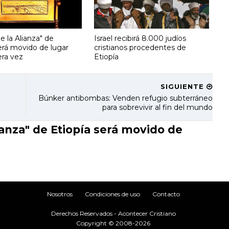
de la Alianza" de
Israel recibirá 8.000 judíos
erá movido de lugar
cristianos procedentes de
era vez
Etiopía
SIGUIENTE
Búnker antibombas: Venden refugio subterráneo
para sobrevivir al fin del mundo
anza" de Etiopía será movido de
Nosotros
Condiciones de uso
Contacto
Derechos Reservados - Acontecer Cristiano
Copyright © 2008-2026