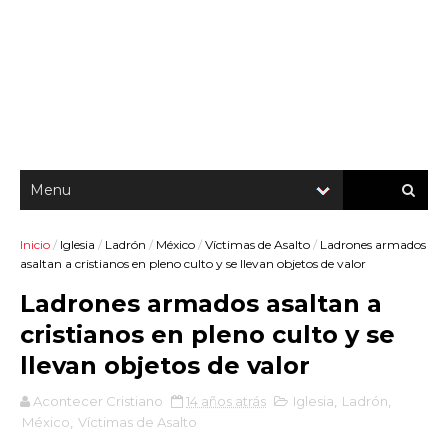
Inicio
/
Iglesia
/
Ladrón
/
México
/
Víctimas de Asalto
/
Ladrones armados
asaltan a cristianos en pleno culto y se llevan objetos de valor
Ladrones armados asaltan a
cristianos en pleno culto y se
llevan objetos de valor
Acontecer Cristiano
14 años atrás
Iglesia
,
Ladrón
,
México
,
Víctimas de Asalto