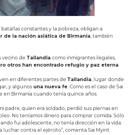
batallas constantes y la pobreza, obligan a
 de la nación asiática de Birmania
, también
s vecino de
Tailandia
como inmigrantes ilegales,
ro otros han encontrado refugio y paz eterna
.
ven en diferentes partes de
Tailandia
, lugar donde
r, y algunos
una nueva fe
. Como es el caso de Sai
e en Birmania cuando tenía quince años.
i padre, quien era soldado, perdió sus piernas en
leo. No teníamos dinero para comprar comida. Sólo
ndo fui adolescente, no tenía dirección en la vida.
 luchar contra el ejército”, comenta Sai Myint.