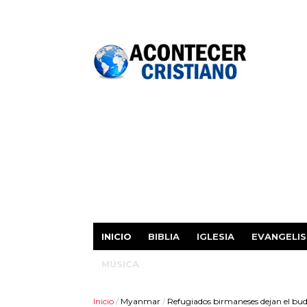
INICIO
BIBLIA
IGLESIA
EVANGELI
MÚSICA
Inicio
/
Myanmar
/
Refugiados birmaneses dejan el bud