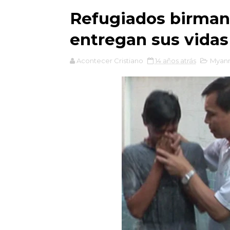
Refugiados birman
entregan sus vidas 
Acontecer Cristiano
14 años atrás
Myan