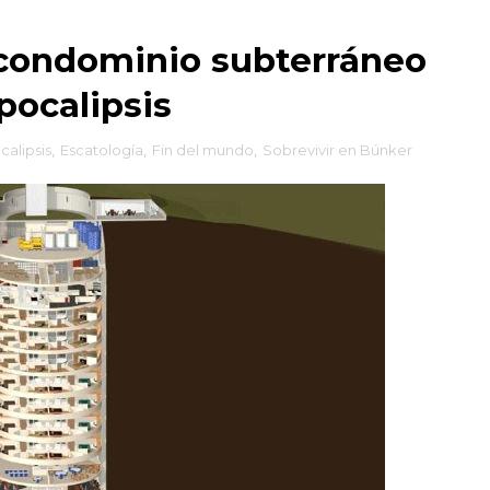
 condominio subterráneo
apocalipsis
calipsis
,
Escatología
,
Fin del mundo
,
Sobrevivir en Búnker