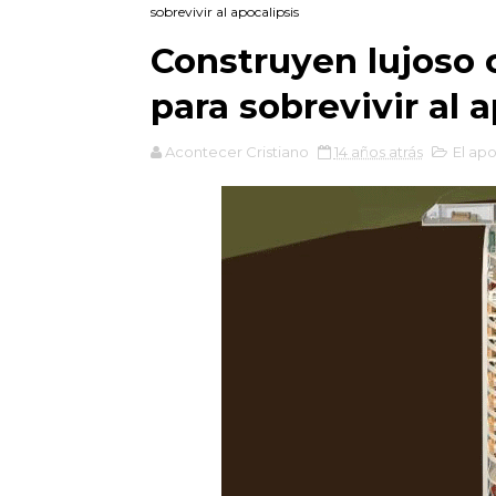
sobrevivir al apocalipsis
Construyen lujoso
para sobrevivir al 
Acontecer Cristiano
14 años atrás
El apo