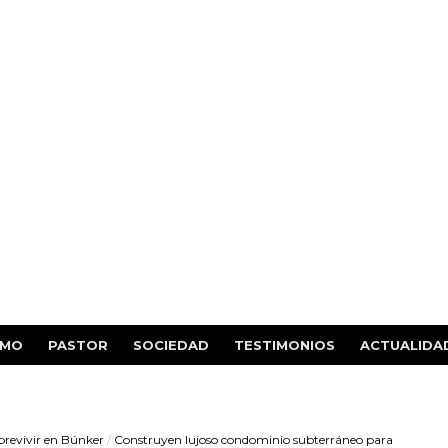
SMO
PASTOR
SOCIEDAD
TESTIMONIOS
ACTUALIDA
brevivir en Búnker
/
Construyen lujoso condominio subterráneo para