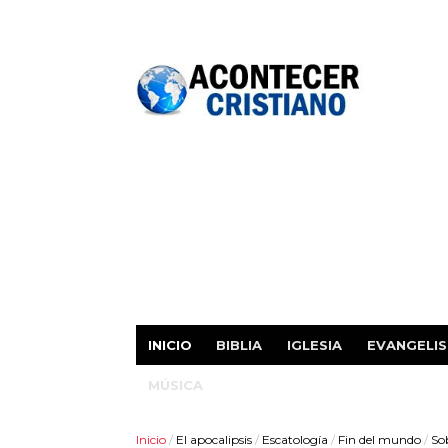
INICIO
BIBLIA
IGLESIA
EVANGELI
MÚSICA
Inicio
/
El apocalipsis
/
Escatología
/
Fin del mundo
/
So