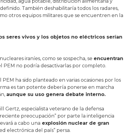
ricidad, agua potable, distribución alimentaria y
finido. También deshabilitaría todos los radares,
omo otros equipos militares que se encuentren en la
os seres vivos y los objetos no eléctricos serían
nucleares iraníes, como se sospecha, se
encuentran
 el PEM no podría desactivarlas por completo.
l PEM ha sido planteado en varias ocasiones por los
el arma es tan potente debería ponerse en marcha
án,
aunque su uso genera debate interno.
ill Gertz, especialista veterano de la defensa
reciente preocupación” por parte la inteligencia
levará a cabo una
explosión nuclear de gran
ed electrónica del país” persa.