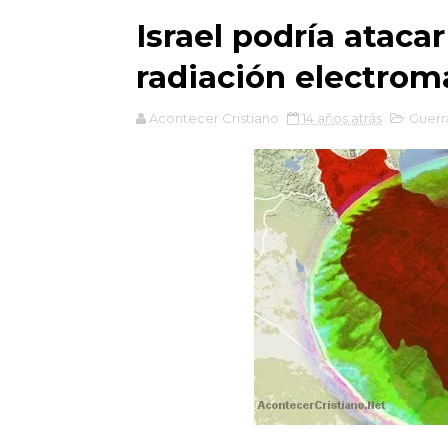
Israel podría ataca
radiación electrom
Acontecer Cristiano
14 años atrás
Guerr