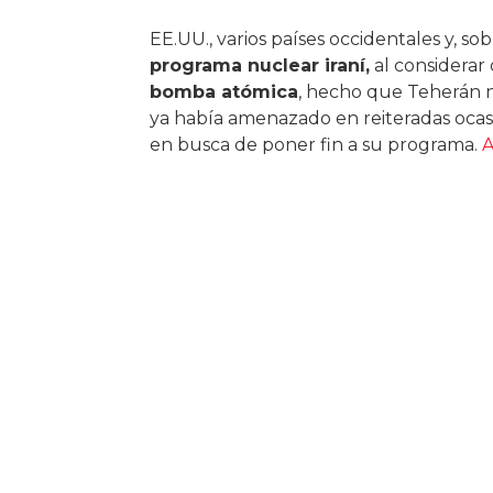
EE.UU., varios países occidentales y, so
programa nuclear iraní,
al considerar
bomba atómica
, hecho que Teherán n
ya había amenazado en reiteradas ocasi
en busca de poner fin a su programa.
A