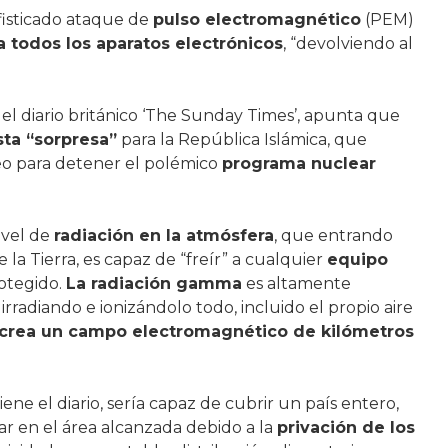
ofisticado ataque de
pulso electromagnético
(PEM)
a todos los aparatos electrónicos
, “devolviendo al
el diario británico ‘The Sunday Times’, apunta que
ta “sorpresa”
para la República Islámica, que
eo para detener el polémico
programa nuclear
ivel de
radiación en la atmósfera
, que entrando
a Tierra, es capaz de “freír” a cualquier
equipo
otegido.
La radiación gamma
es altamente
rradiando e ionizándolo todo, incluido el propio aire
crea un campo electromagnético de kilómetros
ene el diario, sería capaz de cubrir un país entero,
ar en el área alcanzada debido a la
privación de los