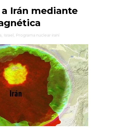
r a Irán mediante
agnética
a
,
Israel
,
Programa nuclear iraní