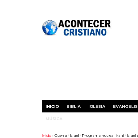
INICIO
BIBLIA
IGLESIA
EVANGELI
MÚSICA
Inicio
/
Guerra
/
Israel
/
Programa nuclear iraní
/
Israel