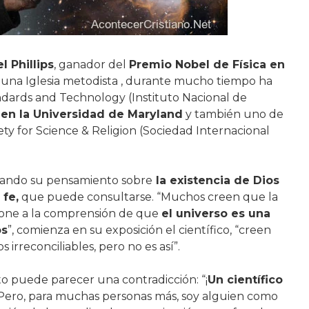
l Phillips
, ganador del
Premio Nobel de Física en
e una Iglesia metodista , durante mucho tiempo ha
andards and Technology (Instituto Nacional de
 en la Universidad de Maryland
y también uno de
ety for Science & Religion (Sociedad Internacional
icando su pensamiento sobre
la existencia de Dios
 fe,
que puede consultarse. “Muchos creen que la
opone a la comprensión de que
el universo es una
os
”, comienza en su exposición el científico, “creen
 irreconciliables, pero no es así”.
o puede parecer una contradicción: “¡
Un científico
 Pero, para muchas personas más, soy alguien como