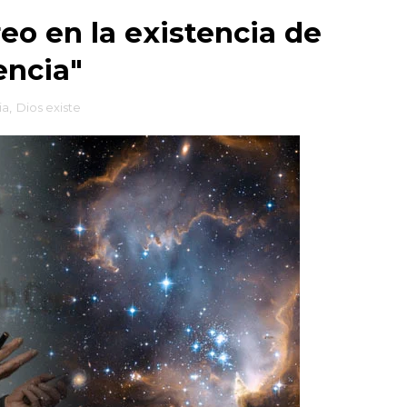
reo en la existencia de
encia"
ia
,
Dios existe