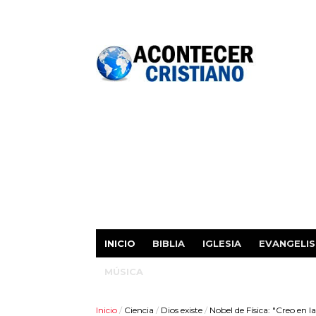
INICIO
BIBLIA
IGLESIA
EVANGELI
MÚSICA
Inicio
/
Ciencia
/
Dios existe
/
Nobel de Física: "Creo en la