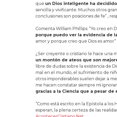
que
un Dios inteligente ha decidid
sencilla y vivificante. Muchos otros gra
conclusiones son posiciones de fe” , re
Comenta William Phillips: ”Yo creo en D
porque puedo ver la evidencia de l
amor y porque creo que Dios es amor” 
¿Ser creyente o cristiano le hace una m
un montón de ateos que son mejore
libre de dudas sobre la existencia de D
mal en el mundo, el sufrimiento de niño
otros imponderables suelen dejar a menu
me hacen constatar siempre mi ignoran
gracias a la Ciencia que a pesar de e
“Como está escrito en la Epístola a los 
esperan, la plena certeza de las realid
AcontecerCristiano.Net