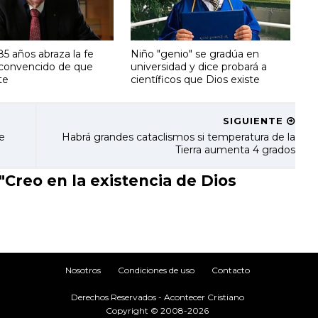
5 años abraza la fe
Niño "genio" se gradúa en
a convencido de que
universidad y dice probará a
te
científicos que Dios existe
SIGUIENTE
e
Habrá grandes cataclismos si temperatura de la
Tierra aumenta 4 grados
Creo en la existencia de Dios
Nosotros
Condiciones de uso
Contacto
Derechos Reservados - Acontecer Cristiano
Copyright © 2008-2026