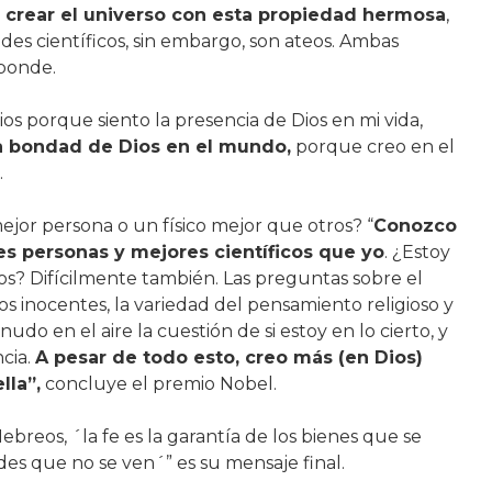
o crear el universo con esta propiedad hermosa
,
ndes científicos, sin embargo, son ateos. Ambas
sponde.
ios porque siento la presencia de Dios en mi vida,
a bondad de Dios en el mundo,
porque creo en el
.
ejor persona o un físico mejor que otros? “
Conozco
s personas y mejores científicos que yo
. ¿Estoy
ios? Difícilmente también. Las preguntas sobre el
s inocentes, la variedad del pensamiento religioso y
do en el aire la cuestión de si estoy en lo cierto, y
cia.
A pesar de todo esto, creo más (en Dios)
lla”,
concluye el premio Nobel.
Hebreos, ´la fe es la garantía de los bienes que se
ades que no se ven´” es su mensaje final.