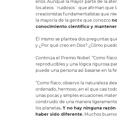
ellos. Aunque la mayor parte de la at
los ateos ´ruidosos´ que afirman que la 
creacionistas fundamentalistas que nieg
la mayoría de la gente que conozco
no
conocimiento científico y mantener l
Él mismo se plantea dos preguntas qu
y ¿Por qué creo en Dios? ¿Cómo puedo
Continúa el Premio Nobel: “Como físic
reproducibles y una lógica rigurosa par
puede una persona así basarse en la fe?
“Como físico, observo la naturaleza des
ordenado, hermoso, en el que casi tod
unas pocas y simples ecuaciones matem
construido de una manera ligeramente d
los planetas
. Y no hay ninguna razón 
haber sido diferente.
Muchos buenos c