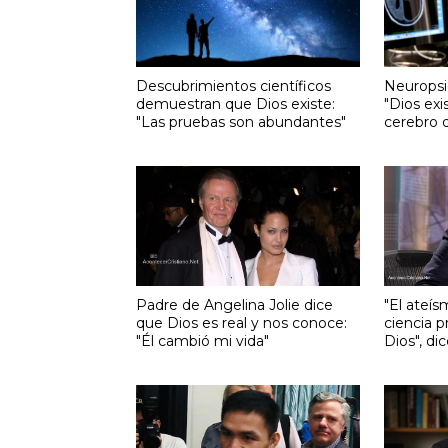
Descubrimientos científicos
Neuropsi
demuestran que Dios existe:
"Dios exi
"Las pruebas son abundantes"
cerebro d
Padre de Angelina Jolie dice
"El ateís
que Dios es real y nos conoce:
ciencia p
"Él cambió mi vida"
Dios", dic