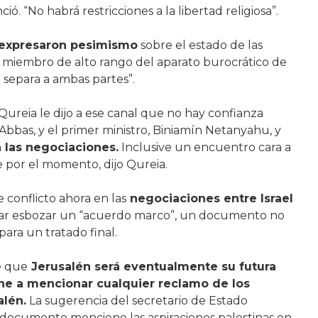
ó. “No habrá restricciones a la libertad religiosa”.
expresaron pesimismo
sobre el estado de las
 miembro de alto rango del aparato burocrático de
o separa a ambas partes”.
Qureia le dijo a ese canal que no hay confianza
bbas, y el primer ministro, Biniamín Netanyahu, y
 las negociaciones.
Inclusive un encuentro cara a
 por el momento, dijo Qureia.
 conflicto ahora en las
negociaciones entre Israel
grar esbozar un “acuerdo marco”, un documento no
ara un tratado final.
e que
Jerusalén será eventualmente su futura
e a mencionar cualquier reclamo de los
alén.
La sugerencia del secretario de Estado
 documento mencione las aspiraciones palestinas en