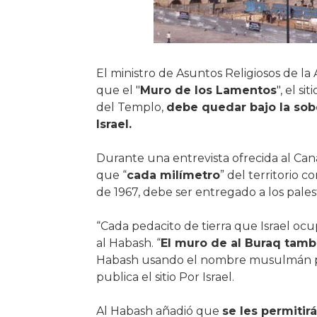
El ministro de Asuntos Religiosos de la
que el "
Muro de los Lamentos
", el s
del Templo,
debe quedar bajo la sob
Israel.
Durante una entrevista ofrecida al Can
que “
cada milímetro
” del territorio c
de 1967, debe ser entregado a los pales
“Cada pedacito de tierra que Israel ocu
al Habash. “
El muro de al Buraq tambi
Habash usando el nombre musulmán par
publica el sitio Por Israel.
Al Habash añadió que
se les permitirá