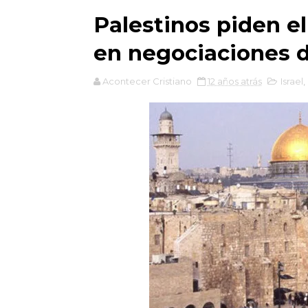
Palestinos piden e
en negociaciones d
Acontecer Cristiano
12 años atrás
Israel
,