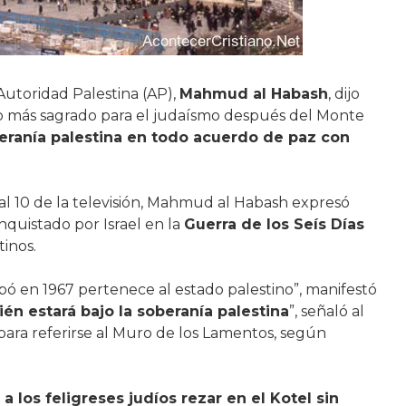
 Autoridad Palestina (AP),
Mahmud al Habash
, dijo
itio más sagrado para el judaísmo después del Monte
eranía palestina en todo acuerdo de paz con
al 10 de la televisión, Mahmud al Habash expresó
onquistado por Israel en la
Guerra de los Seís Días
tinos.
pó en 1967 pertenece al estado palestino”, manifestó
én estará bajo la soberanía palestina
”, señaló al
a referirse al Muro de los Lamentos, según
 a los feligreses judíos rezar en el Kotel sin