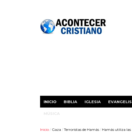
INICIO
BIBLIA
IGLESIA
EVANGELI
MÚSICA
Inicio
/
Gaza
/
Terroristas de Hamás
/
Hamás utiliza las 