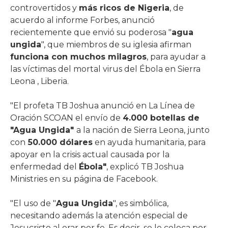
controvertidos y
más ricos de Nigeria
, de
acuerdo al informe Forbes, anunció
recientemente que envió su poderosa "
agua
ungida
", que miembros de su iglesia afirman
funciona con muchos milagros
, para ayudar a
las víctimas del mortal virus del Ébola en Sierra
Leona , Liberia.
"El profeta TB Joshua anunció en La Línea de
Oración SCOAN el envío de
4.000 botellas de
"Agua Ungida"
a la nación de Sierra Leona, junto
con
50.000 dólares
en ayuda humanitaria, para
apoyar en la crisis actual causada por la
enfermedad del
Ébola"
, explicó TB Joshua
Ministries en su página de Facebook.
"El uso de "
Agua Ungida
", es simbólica,
necesitando además la atención especial de
Jesucristo al orar por fe. Es decir, se le coloca por