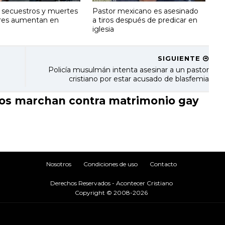
 secuestros y muertes
Pastor mexicano es asesinado
res aumentan en
a tiros después de predicar en
iglesia
SIGUIENTE
Policía musulmán intenta asesinar a un pastor
cristiano por estar acusado de blasfemia
nos marchan contra matrimonio gay
Nosotros
Condiciones de uso
Contacto
Derechos Reservados - Acontecer Cristiano
Copyright © 2008-2026