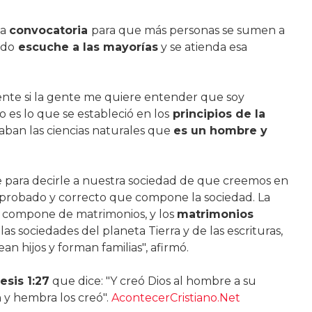
la
convocatoria
para que más personas se sumen a
ado
escuche a las mayorías
y se atienda esa
ente si la gente me quiere entender que soy
 es lo que se estableció en los
principios de la
ban las ciencias naturales que
es un hombre y
e para decirle a nuestra sociedad de que creemos en
aprobado y correcto que compone la sociedad. La
e compone de matrimonios, y los
matrimonios
las sociedades del planeta Tierra y de las escrituras,
n hijos y forman familias", afirmó.
sis 1:27
que dice: "Y creó Dios al hombre a su
 y hembra los creó".
AcontecerCristiano.Net