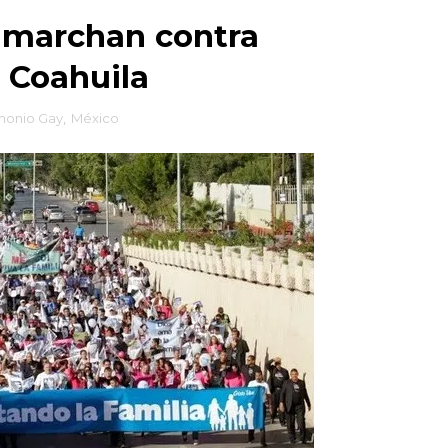
s marchan contra
 Coahuila
monio Gay
,
México