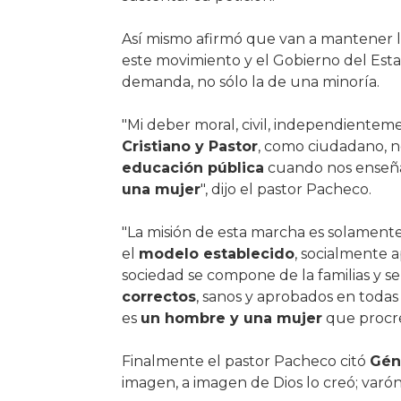
Así mismo afirmó que van a mantener 
este movimiento y el Gobierno del Est
demanda, no sólo la de una minoría.
"Mi deber moral, civil, independientem
Cristiano y Pastor
, como ciudadano, no
educación pública
cuando nos enseña
una mujer
", dijo el pastor Pacheco.
"La misión de esta marcha es solament
el
modelo establecido
, socialmente 
sociedad se compone de la familias y s
correctos
, sanos y aprobados en todas 
es
un hombre y una mujer
que procrea
Finalmente el pastor Pacheco citó
Géne
imagen, a imagen de Dios lo creó; varón