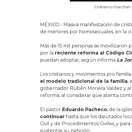
Cristianos marchan
MÉXICO.- Masiva manifestación de crist
de menores por homosexuales, en la ciu
Más de 15 mil personas se movilizaron p
por la
reciente reforma al Código Ci
puedan adoptar, según informa
La Jo
Los cristianos y movimientos pro famili
el modelo tradicional de la familia
,
gobernador Rubén Moreira Valdez y al
reforma, al considerar que atenta contr
El pastor
Eduardo Pacheco
, de la igle
continuar
hasta que los diputados loc
Civil y de Procedimientos Civiles, y para
sustentar su petición.