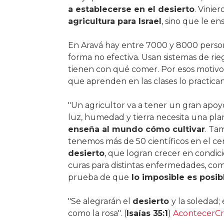
a establecerse en el desierto
. Vinier
agricultura para Israel
, sino que le e
En Aravá hay entre 7000 y 8000 person
forma no efectiva. Usan sistemas de rie
tienen con qué comer. Por esos motivo
que aprenden en las clases lo practican
"Un agricultor va a tener un gran apoy
luz, humedad y tierra necesita una pla
enseña al mundo cómo cultivar
. Ta
tenemos más de 50 científicos en el ce
desierto
, que logran crecer en condic
curas para distintas enfermedades, como 
prueba de que
lo imposible es posib
"Se alegrarán el
desierto
y la soledad;
como la rosa". (
Isaías 35:1
)
AcontecerCri