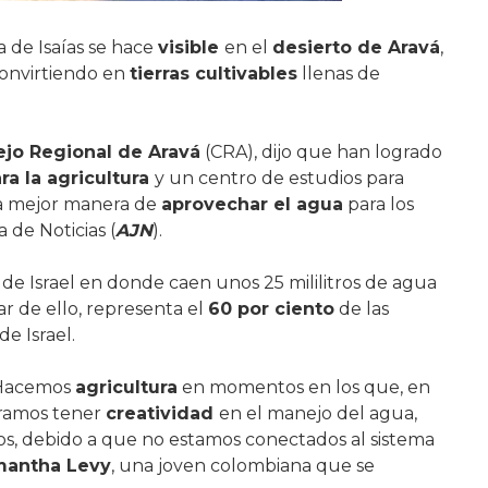
a de Isaías se hace
visible
en el
desierto de Aravá
,
convirtiendo en
tierras cultivables
llenas de
jo Regional de Aravá
(CRA), dijo que han logrado
ra la agricultura
y un centro de estudios para
a mejor manera de
aprovechar el agua
para los
 de Noticias (
AJN
).
de Israel en donde caen unos 25 mililitros de agua
r de ello, representa el
60 por ciento
de las
de Israel.
 Hacemos
agricultura
en momentos en los que, en
gramos tener
creatividad
en el manejo del agua,
os, debido a que no estamos conectados al sistema
antha Levy
, una joven colombiana que se