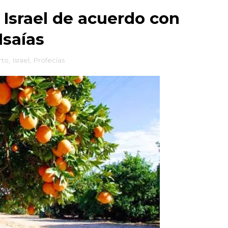
 Israel de acuerdo con
Isaías
rto
,
Israel
,
Profecías