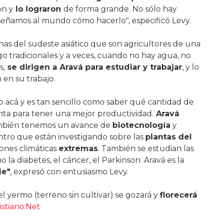
on y
lo lograron
de forma grande. No sólo hay
nseñamos al mundo cómo hacerlo", especificó Levy.
as del sudeste asiático que son agricultores de una
go tradicionales y a veces, cuando no hay agua, no
s,
se dirigen a Aravá para estudiar y trabajar
, y lo
 en su trabajo.
o acá y es tan sencillo como saber qué cantidad de
nta para tener una mejor productividad.
Aravá
mbién tenemos un avance de
biotecnología
y
ntro que están investigando sobre las
plantas del
iones climáticas
extremas
. También se estudian las
la diabetes, el cáncer, el Parkinson. Aravá es la
le"
, expresó con entusiasmo Levy.
 el yermo (terreno sin cultivar) se gozará y
florecerá
stiano.Net