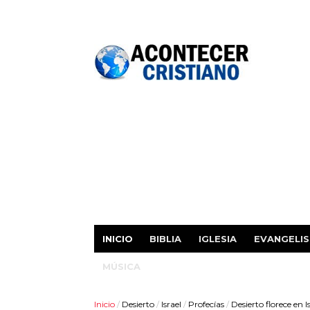
INICIO
BIBLIA
IGLESIA
EVANGELI
MÚSICA
Inicio
/
Desierto
/
Israel
/
Profecías
/
Desierto florece en I