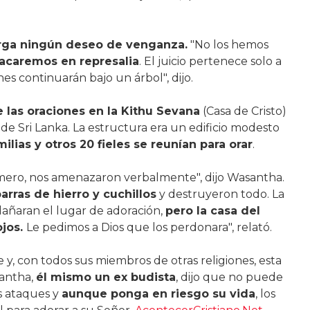
rga ningún deseo de venganza.
"No los hemos
tacaremos en represalia
. El juicio pertenece solo a
es continuarán bajo un árbol", dijo.
 las oraciones en la Kithu Sevana
(Casa de Cristo)
de Sri Lanka. La estructura era un edificio modesto
milias y otros 20 fieles se reunían para orar
.
imero, nos amenazaron verbalmente", dijo Wasantha.
arras de hierro y cuchillos
y destruyeron todo. La
dañaran el lugar de adoración,
pero la casa del
ojos.
Le pedimos a Dios que los perdonara", relató.
 y, con todos sus miembros de otras religiones, esta
santha,
él mismo un ex budista
, dijo que no puede
s ataques y
aunque ponga en riesgo su vida
, los