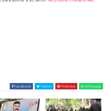
l para adorar a su Señor.
AcontecerCristiano.Net
Facebook
Twitter
Pinterest
Whatsapp