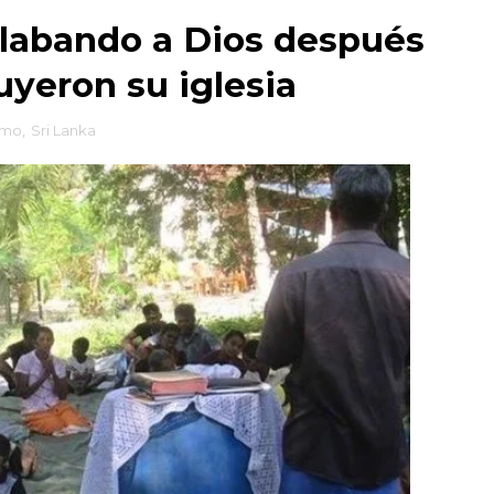
alabando a Dios después
uyeron su iglesia
smo
,
Sri Lanka