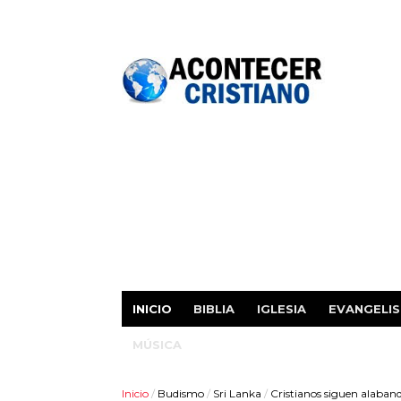
INICIO
BIBLIA
IGLESIA
EVANGELI
MÚSICA
Inicio
/
Budismo
/
Sri Lanka
/
Cristianos siguen alaband