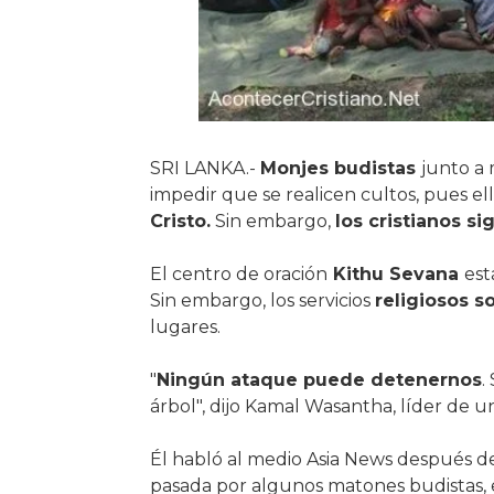
SRI LANKA.-
Monjes budistas
junto a
impedir que se realicen cultos, pues el
Cristo.
Sin embargo,
los cristianos s
El centro de oración
Kithu Sevana
est
Sin embargo, los servicios
religiosos s
lugares.
"
Ningún ataque puede detenernos
.
árbol", dijo Kamal Wasantha, líder de 
Él habló al medio Asia News después d
pasada por algunos matones budistas,