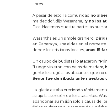
libres.
A pesar de esto, la comunidad
no albe
maldecido", dijo Wasantha, "
y no los a
Dios. Hacemos nuestra parte: las oracion
Wasantha es un simple granjero.
Dirige
en Paharaiya, una aldea en el noroeste 
donde los cristianos locales,
unas 15 fa
Un grupo de budistas lo atacaron. "Pr
"Luego vinieron con palos de madera,
b
gente les rogó a los atacantes que no 
Señor fue derribada ante nuestros 
La iglesia estaba creciendo rápidamente
atrajo la atención de los atacantes. Wa
abandonar su misión sólo a causa de lo