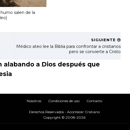
 humo salen de la
deo)
SIGUIENTE
Médico ateo lee la Biblia para confrontar a cristianos
pero se convierte a Cristo
n alabando a Dios después que
esia
Nosotros
Condiciones de uso
Contacto
Derechos Reservados - Acontecer Cristiano
Copyright © 2008-2026