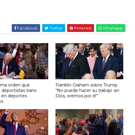
Facebook
Twitter
Pinterest
Whatsapp
rma orden que
Franklin Graham sobre Trump:
 deportistas trans
“No puede hacer su trabajo sin
r en deportes
Dios, oremos por él”
os