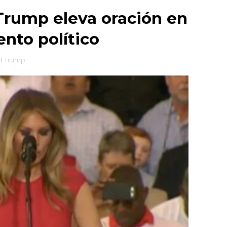
Trump eleva oración en
nto político
d Trump