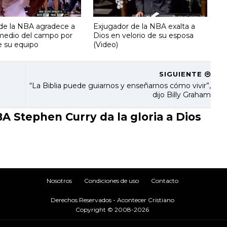
de la NBA agradece a
Exjugador de la NBA exalta a
medio del campo por
Dios en velorio de su esposa
e su equipo
(Video)
SIGUIENTE
“La Biblia puede guiarnos y enseñarnos cómo vivir”,
dijo Billy Graham
 Stephen Curry da la gloria a Dios
Nosotros
Condiciones de uso
Contacto
Derechos Reservados - Acontecer Cristiano
Copyright © 2008-2026