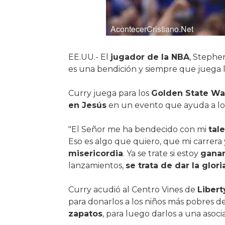
EE.UU.- El
jugador de la NBA
, Stephe
es una bendición y siempre que juega l
Curry juega para los
Golden State War
en Jesús
en un evento que ayuda a l
"El Señor me ha bendecido con mi
tal
Eso es algo que quiero, que mi carrera 
misericordia
. Ya se trate si estoy
gana
lanzamientos,
se trata de dar la glori
Curry acudió al Centro Vines de
Libert
para donarlos a los niños más pobres d
zapatos
, para luego darlos a una asoci