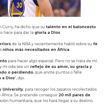
n Curry, ha dicho que su
talento en el baloncesto
o hace para dar la
gloria a Dios
.
riors
de la NBA y recientemente habló sobre su
fe
os
niños más necesitados en África
.
ento
para hacer algo especial. Pero no se trata de mí.
y mi vida sea un
reflejo de su amor, su gracia y
ndo o perdiendo
, que anote puntos o falle
a a Dios
", dijo.
y University
, para recoger los zapatos recolectados
e África. Se pretende conseguir
20 mil pares de
ación humanitaria, que los hará llegar a su destino.