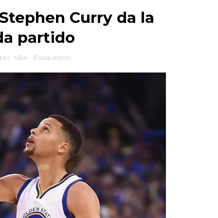
Stephen Curry da la
da partido
tes
,
NBA - Basquetbol