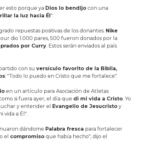
cer esto porque ya
Dios lo bendijo
con una
rillar la luz hacia Él
".
ogrado repuestas positivas de los donantes.
Nike
ur dio 1.000 pares, 500 fueron donados por la
mprados por Curry
. Estos serán enviados al país
partido con su
versículo favorito de la Biblia,
os
: "Todo lo puedo en Cristo que me fortalece".
io
en un artículo para Asociación de Atletas
 como si fuera ayer, el día que
di mi vida a Cristo
. Yo
cuchar y entender el
Evangelio de Jesucristo
y
 vida a Él".
inuaron dándome
Palabra fresca
para fortalecer
o el
compromiso
que había hecho", dijo el