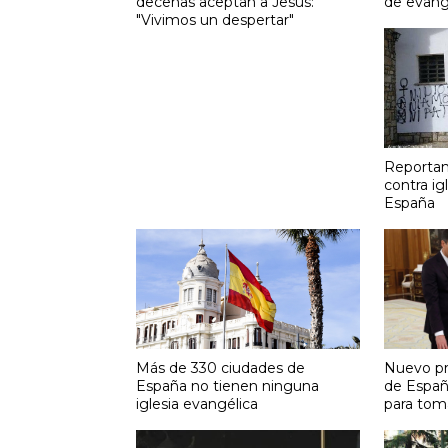
decenas aceptan a Jesús:
de evange
"Vivimos un despertar"
Reporta
contra ig
España
Más de 330 ciudades de
Nuevo pr
España no tienen ninguna
de España
iglesia evangélica
para tom