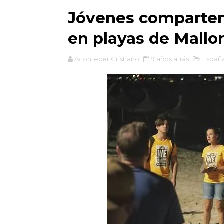
Jóvenes comparten 
en playas de Mallo
Acontecer Cristiano
9 años atrás
Españ