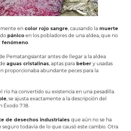
namente en
color rojo sangre
, causando la
muerte
ado
pánico
en los pobladores de una aldea, que no
r fenómeno
.
 de Pematangsiantar antes de llegar a la aldea
 de
aguas cristalinas
, aptas para
beber
y usadas
én proporcionaba abundante peces para la
l río ha convertido su existencia en una pesadilla.
ble
, se ajusta exactamente a la descripción del
n Éxodo 7:18.
te de desechos industriales
que aún no se ha
e seguro todavía de lo que causó este cambio. Otra