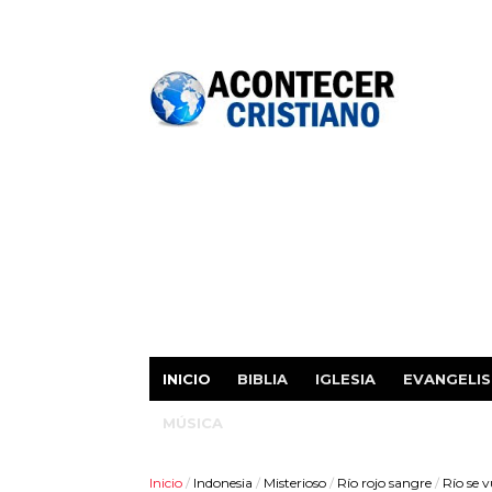
INICIO
BIBLIA
IGLESIA
EVANGELI
MÚSICA
Inicio
/
Indonesia
/
Misterioso
/
Río rojo sangre
/
Río se v