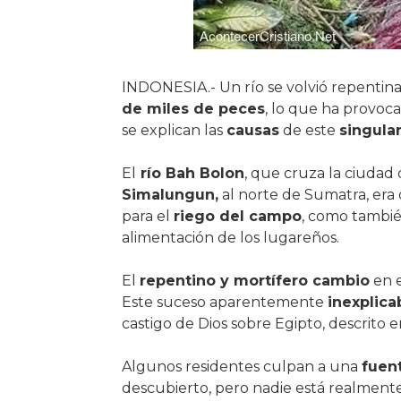
INDONESIA.- Un río se volvió repenti
de miles de peces
, lo que ha provoc
se explican las
causas
de este
singula
El
río Bah Bolon
, que cruza la ciudad
Simalungun,
al norte de Sumatra, era
para el
riego del campo
, como tambi
alimentación de los lugareños.
El
repentino y mortífero cambio
en e
Este suceso aparentemente
inexplica
castigo de Dios sobre Egipto, descrito e
Algunos residentes culpan a una
fuen
descubierto, pero nadie está realment