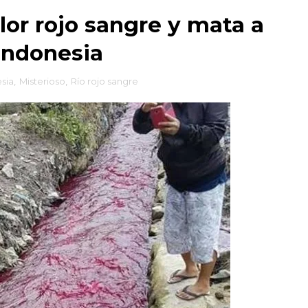
lor rojo sangre y mata a
Indonesia
sia
,
Misterioso
,
Río rojo sangre