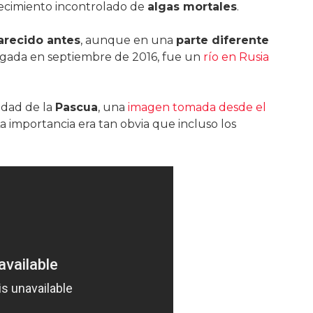
recimiento incontrolado de
algas mortales
.
arecido antes
, aunque en una
parte diferente
ulgada en septiembre de 2016, fue un
río en Rusia
vidad de la
Pascua
, una
imagen tomada desde el
La importancia era tan obvia que incluso los