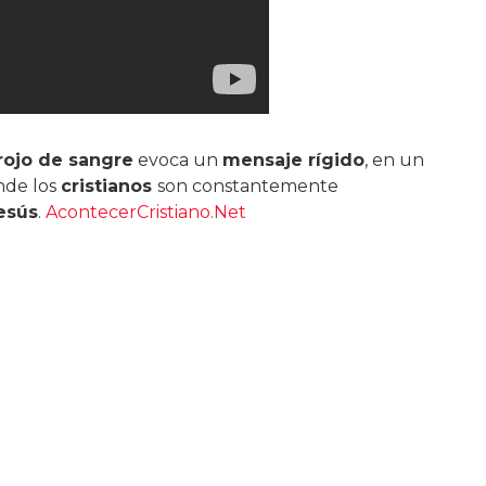
 rojo de sangre
evoca un
mensaje rígido
, en un
nde los
cristianos
son constantemente
esús
.
AcontecerCristiano.Net