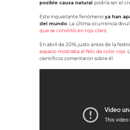
posible causa natural
podría ser el c
Este inquietante fenómeno
ya han ap
del mundo
. La última ocurrencia div
que se convirtió en rojo claro
.
En abril de 2016, justo antes de la festi
espacio mostraba al Nilo de color rojo
. 
científicos comentaron sobre él.