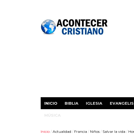
INICIO
BIBLIA
IGLESIA
EVANGELI
MÚSICA
Inicio
/
Actualidad
/
Francia
/
Niños
/
Salvar la vida
/
Hom