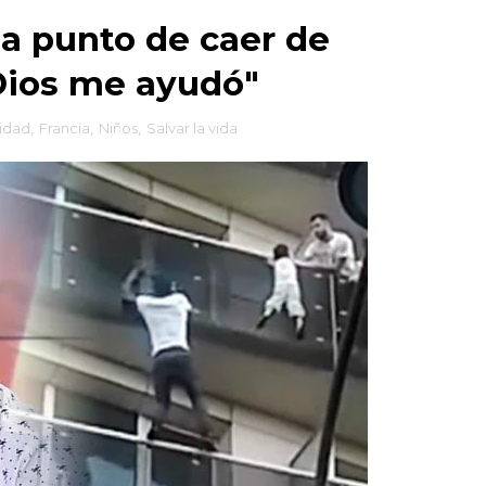
a punto de caer de
"Dios me ayudó"
idad
,
Francia
,
Niños
,
Salvar la vida