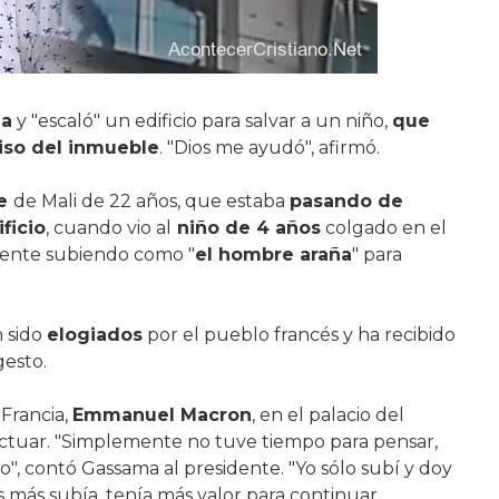
da
y "escaló" un edificio para salvar a un niño,
que
iso del inmueble
. "Dios me ayudó", afirmó.
te
de Mali de 22 años, que estaba
pasando de
ficio
, cuando vio al
niño de 4 años
colgado en el
mente subiendo como "
el hombre araña
" para
n sido
elogiados
por el pueblo francés y ha recibido
gesto.
Francia,
Emmanuel Macron
, en el palacio del
actuar. "Simplemente no tuve tiempo para pensar,
rlo", contó Gassama al presidente. "Yo sólo subí y doy
s más subía, tenía más valor para continuar