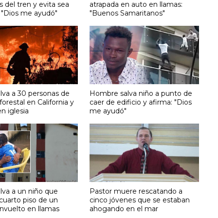
as del tren y evita sea
atrapada en auto en llamas:
: "Dios me ayudó"
"Buenos Samaritanos"
alva a 30 personas de
Hombre salva niño a punto de
forestal en California y
caer de edificio y afirma: "Dios
en iglesia
me ayudó"
lva a un niño que
Pastor muere rescatando a
cuarto piso de un
cinco jóvenes que se estaban
envuelto en llamas
ahogando en el mar