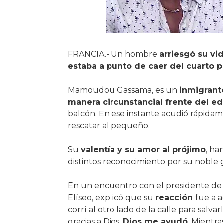
FRANCIA.- Un hombre
arriesgó su vi
estaba a punto de caer del cuarto p
Mamoudou Gassama, es un
inmigran
manera circunstancial frente del edi
balcón. En ese instante acudió rápida
rescatar al pequeño.
Su
valentía y su amor al prójimo
, ha
distintos reconocimiento por su noble 
En un encuentro con el presidente de 
Elíseo, explicó que su
reacción
fue a 
corrí al otro lado de la calle para salva
gracias a Dios,
Dios me ayudó
. Mientra