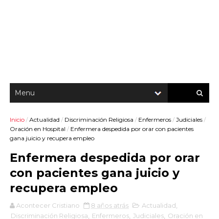
Inicio
/
Actualidad
/
Discriminación Religiosa
/
Enfermeros
/
Judiciales
/
Oración en Hospital
/
Enfermera despedida por orar con pacientes
gana juicio y recupera empleo
Enfermera despedida por orar
con pacientes gana juicio y
recupera empleo
Acontecer Cristiano
8 años atrás
Actualidad
,
Discriminación Religiosa
,
Enfermeros
,
Judiciales
,
Oración en