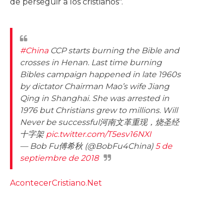
de perseguir a los cristianos".
#China
CCP starts burning the Bible and
crosses in Henan. Last time burning
Bibles campaign happened in late 1960s
by dictator Chairman Mao’s wife Jiang
Qing in Shanghai. She was arrested in
1976 but Christians grew to millions. Will
Never be successful河南文革重现，烧圣经
十字架
pic.twitter.com/T5esv16NXI
— Bob Fu傅希秋 (@BobFu4China)
5 de
septiembre de 2018
AcontecerCristiano.Net