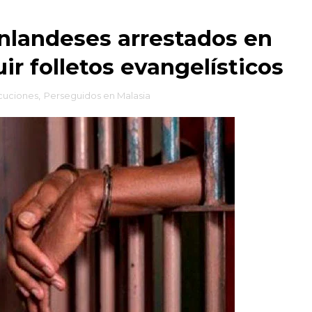
inlandeses arrestados en
uir folletos evangelísticos
cuciones
,
Perseguidos en Malasia