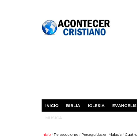
INICIO
BIBLIA
IGLESIA
EVANGELI
MÚSICA
Inicio
/
Persecuciones
/
Perseguidos en Malasia
/
Cuatro 