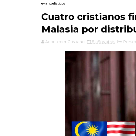
evangelísticos
Cuatro cristianos f
Malasia por distrib
Acontecer Cristiano
8 años atrás
Perse