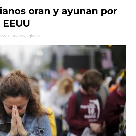
tianos oran y ayunan por
n EEUU
nos
,
El Ayuno
,
Iglesia