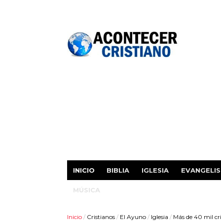
INICIO
BIBLIA
IGLESIA
EVANGELI
MÚSICA
Inicio
/
Cristianos
/
El Ayuno
/
Iglesia
/
Más de 40 mil cr