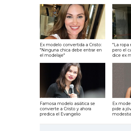
Ex modelo convertida a Cristo:
"La ropa 
"Ninguna chica debe entrar en
pero el c
el modelaje"
dice ex 
Famosa modelo asiática se
Ex model
convierte a Cristo y ahora
pide a jó
predica el Evangelio
modestia 