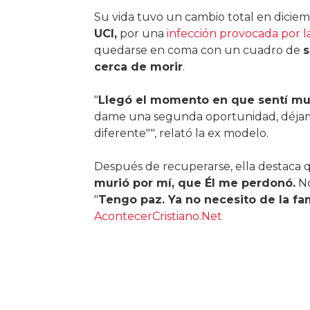
Su vida tuvo un cambio total en dicie
UCI,
por una
infección provocada por la
quedarse en coma con un cuadro de
s
cerca de morir
.
"
Llegó el momento en que sentí muc
dame una segunda oportunidad, déjame 
diferente"", relató la ex modelo.
Después de recuperarse, ella destaca q
murió por mí, que Él me perdonó.
No
"
Tengo paz. Ya no necesito de la fa
AcontecerCristiano.Net