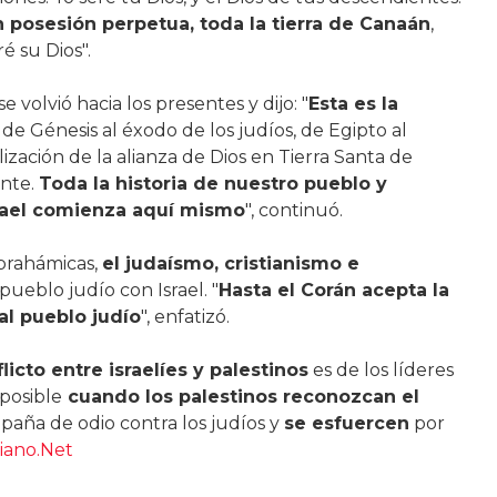
n posesión perpetua, toda la tierra de Canaán
,
 su Dios".
se volvió hacia los presentes y dijo: "
Esta es la
ro de Génesis al éxodo de los judíos, de Egipto al
alización de la alianza de Dios en Tierra Santa de
ente.
Toda la historia de nuestro pueblo y
srael comienza aquí mismo
", continuó.
brahámicas,
el judaísmo, cristianismo e
pueblo judío con Israel. "
Hasta el Corán acepta la
 al pueblo judío
", enfatizó.
licto entre israelíes y palestinos
es de los líderes
 posible
cuando los palestinos reconozcan el
paña de odio contra los judíos y
se esfuercen
por
iano.Net