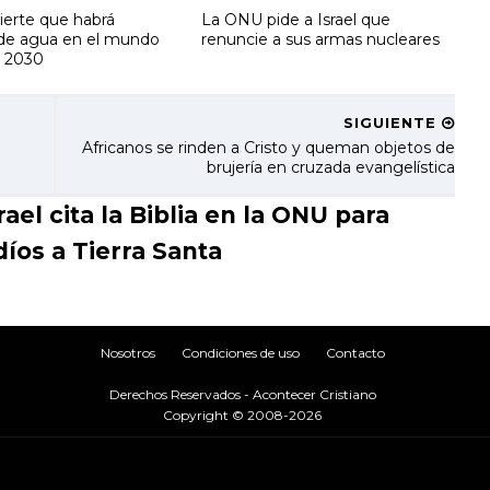
erte que habrá
La ONU pide a Israel que
de agua en el mundo
renuncie a sus armas nucleares
o 2030
SIGUIENTE
Africanos se rinden a Cristo y queman objetos de
brujería en cruzada evangelística
l cita la Biblia en la ONU para
díos a Tierra Santa
Nosotros
Condiciones de uso
Contacto
Derechos Reservados - Acontecer Cristiano
Copyright © 2008-2026