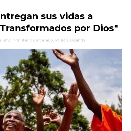
ntregan sus vidas a
"Transformados por Dios"
elismo
,
Ministerio Carcelario
,
Prisión
,
Uganda