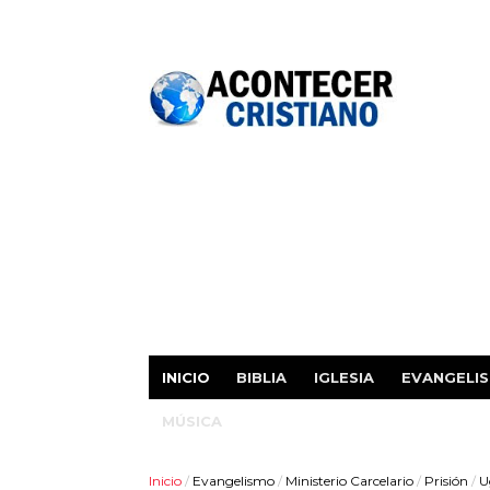
INICIO
BIBLIA
IGLESIA
EVANGELI
MÚSICA
Inicio
/
Evangelismo
/
Ministerio Carcelario
/
Prisión
/
U