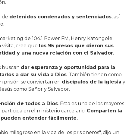
ón.
r de
detenidos condenados y sentenciados
, así
o.
y marketing de 104.1 Power FM, Henry Katongole,
visita, cree que
los 95 presos que dieron sus
ntidad y una nueva relación con el Salvador.
es buscan
dar esperanza y oportunidad para la
arlos a dar su vida a Dios
. También tienen como
n prisión se conviertan en
discípulos de la iglesia
y
 Jesús como Señor y Salvador.
ención de todos a Dios
. Esta es una de las mayores
articipa en el ministerio carcelario.
Comparten la
s pueden entender fácilmente.
io milagroso en la vida de los prisioneros", dijo un