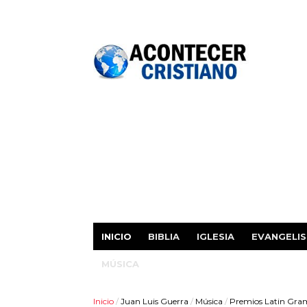
INICIO
BIBLIA
IGLESIA
EVANGELI
MÚSICA
Inicio
/
Juan Luis Guerra
/
Música
/
Premios Latin Gr