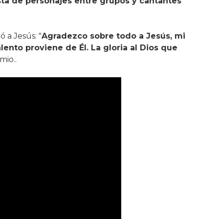
sta de personajes entre grupos y cantantes
ó a Jesús: "
Agradezco sobre todo a Jesús, mi
ento proviene de Él. La gloria al Dios que
mio..