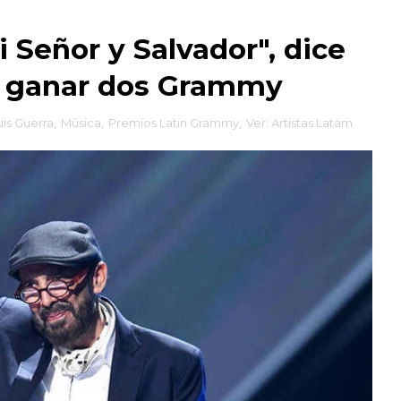
i Señor y Salvador", dice
al ganar dos Grammy
uis Guerra
,
Música
,
Premios Latin Grammy
,
Ver: Artistas Latam