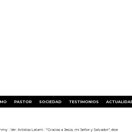
SMO
PASTOR
SOCIEDAD
TESTIMONIOS
ACTUALIDA
ammy
/
Ver: Artistas Latam
/
"Gracias a Jesús, mi Señor y Salvador", dice