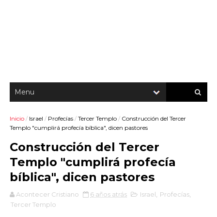
Inicio
/
Israel
/
Profecías
/
Tercer Templo
/
Construcción del Tercer
Templo "cumplirá profecía bíblica", dicen pastores
Construcción del Tercer
Templo "cumplirá profecía
bíblica", dicen pastores
Acontecer Cristiano
6 años atrás
Israel
,
Profecías
,
Tercer Templo