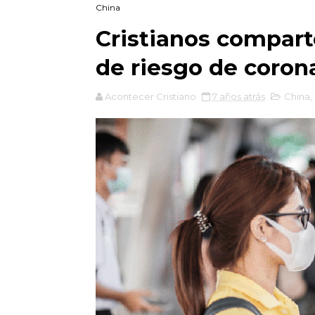
China
Cristianos compart
de riesgo de coron
Acontecer Cristiano
7 años atrás
China
,