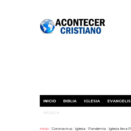
INICIO
BIBLIA
IGLESIA
EVANGELI
MÚSICA
Inicio
/
Coronavirus
/
Iglesia
/
Pandemia
/
Iglesia lleva