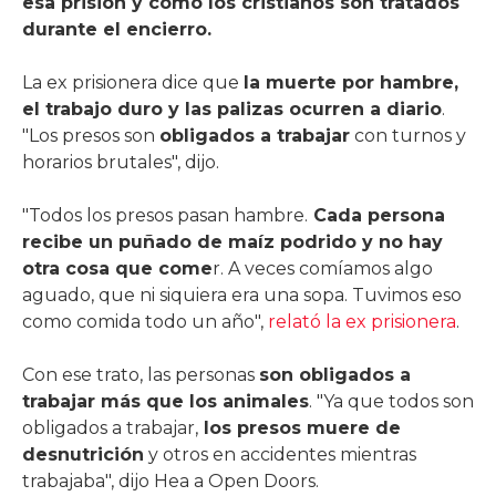
esa prisión y cómo los cristianos son tratados
durante el encierro.
La ex prisionera dice que
la muerte por hambre,
el trabajo duro y las palizas ocurren a diario
.
"Los presos son
obligados a trabajar
con turnos y
horarios brutales", dijo.
"Todos los presos pasan hambre.
Cada persona
recibe un puñado de maíz podrido y no hay
otra cosa que come
r. A veces comíamos algo
aguado, que ni siquiera era una sopa. Tuvimos eso
como comida todo un año",
relató la ex prisionera
.
Con ese trato, las personas
son obligados a
trabajar más que los animales
. "Ya que todos son
obligados a trabajar,
los presos muere de
desnutrición
y otros en accidentes mientras
trabajaba", dijo Hea a Open Doors.