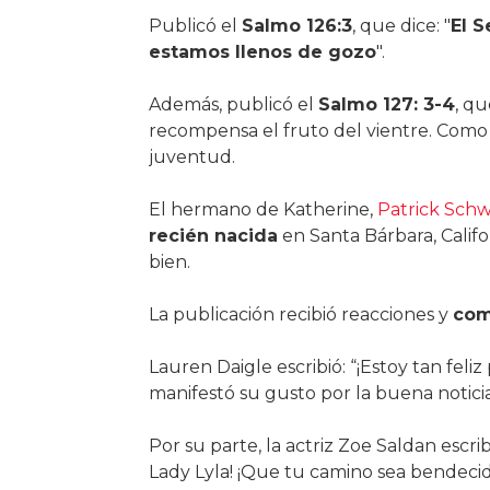
Publicó el
Salmo 126:3
, que dice: "
El S
estamos llenos de gozo
".
Además, publicó el
Salmo 127: 3-4
, qu
recompensa el fruto del vientre. Como f
juventud.
El hermano de Katherine,
Patrick Sch
recién nacida
en Santa Bárbara, Califo
bien.
La publicación recibió reacciones y
come
Lauren Daigle escribió: “¡Estoy tan feliz
manifestó su gusto por la buena noti
Por su parte, la actriz Zoe Saldan escri
Lady Lyla! ¡Que tu camino sea bendecido