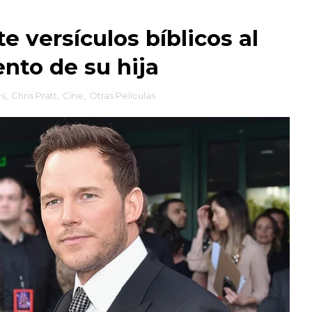
e versículos bíblicos al
nto de su hija
es
,
Chris Pratt
,
Cine
,
Otras Películas