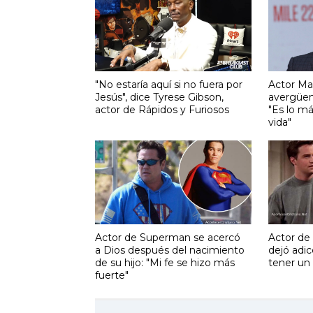
"No estaría aquí si no fuera por
Actor Ma
Jesús", dice Tyrese Gibson,
avergüenz
actor de Rápidos y Furiosos
"Es lo m
vida"
Actor de Superman se acercó
Actor de 
a Dios después del nacimiento
dejó adic
de su hijo: "Mi fe se hizo más
tener un
fuerte"