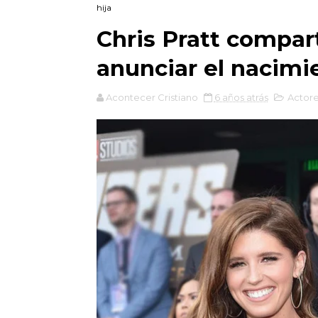
hija
Chris Pratt compart
anunciar el nacimie
Acontecer Cristiano
6 años atrás
Actor