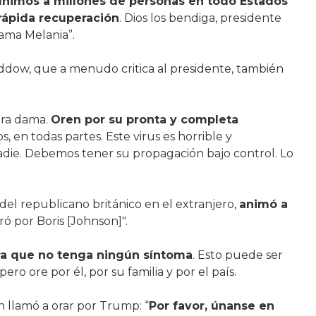
unimos a millones de personas en todo Estados
rápida recuperación
. Dios los bendiga, presidente
ama Melania”.
ow, que a menudo critica al presidente, también
era dama.
Oren por su pronta y completa
os, en todas partes. Este virus es horrible y
nadie. Debemos tener su propagación bajo control. Lo
del republicano británico en el extranjero,
animó a
ó por Boris [Johnson]".
ra que no tenga ningún síntoma
. Esto puede ser
ro ore por él, por su familia y por el país.
 llamó a orar por Trump: “
Por favor, únanse en