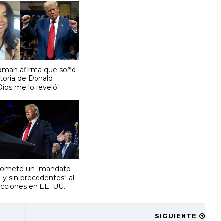
odman afirma que soñó
ctoria de Donald
Dios me lo reveló"
romete un "mandato
 y sin precedentes" al
ecciones en EE. UU.
SIGUIENTE