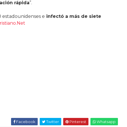
ación rápida
”.
0 estadounidenses e
infectó a más de siete
istiano.Net
Facebook
Twitter
Pinterest
Whatsapp