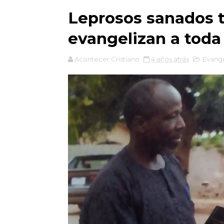
Leprosos sanados tr
evangelizan a toda
Acontecer Cristiano
4 años atrás
Evang