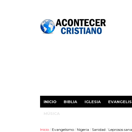
INICIO
BIBLIA
IGLESIA
EVANGELI
MÚSICA
Inicio
/
Evangelismo
/
Nigeria
/
Sanidad
/
Leprosos sanad