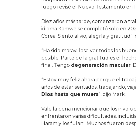
luego revisé el Nuevo Testamento en 19
Diez años más tarde, comenzaron a tra
idioma Kamwe se completó solo en 2021
Corea. Siento alivio, alegría y gratitud”
“Ha sido maravilloso ver todos los bue
posible. Parte de la gratitud es el hec
final. Tengo
degeneración macular
. 
“Estoy muy feliz ahora porque el traba
años de estar sentados, trabajando, via
Dios hasta que muera
”, dijo Mark.
Vale la pena mencionar que los involuc
enfrentaron varias dificultades, inclui
Haram y los fulani. Muchos fueron desp