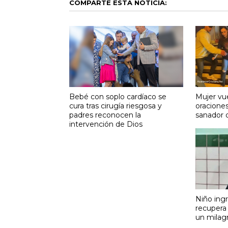
COMPARTE ESTA NOTICIA:
Bebé con soplo cardíaco se
Mujer vue
cura tras cirugía riesgosa y
oraciones
padres reconocen la
sanador d
intervención de Dios
Niño ing
recupera 
un milag