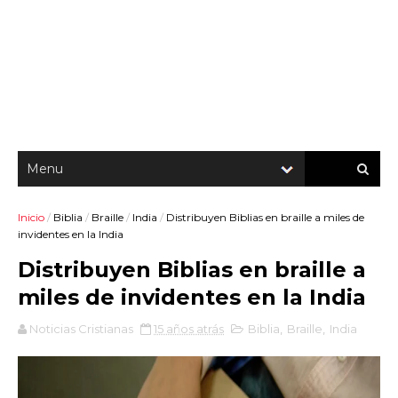
Inicio
/
Biblia
/
Braille
/
India
/
Distribuyen Biblias en braille a miles de
invidentes en la India
Distribuyen Biblias en braille a
miles de invidentes en la India
Noticias Cristianas
15 años atrás
Biblia
,
Braille
,
India