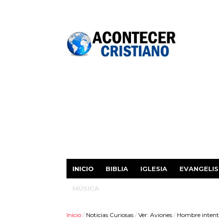
INICIO
BIBLIA
IGLESIA
EVANGELI
MÚSICA
Inicio
/
Noticias Curiosas
/
Ver: Aviones
/
Hombre intentó