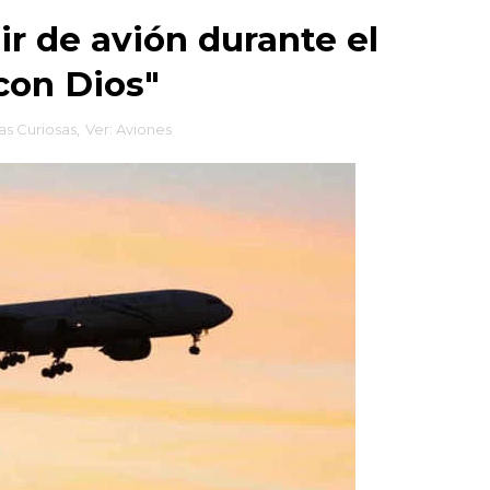
ir de avión durante el
con Dios"
as Curiosas
,
Ver: Aviones