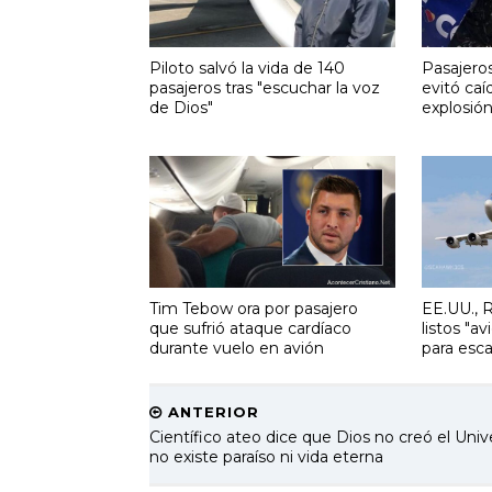
Piloto salvó la vida de 140
Pasajero
pasajeros tras "escuchar la voz
evitó caí
de Dios"
explosió
Tim Tebow ora por pasajero
EE.UU., R
que sufrió ataque cardíaco
listos "av
durante vuelo en avión
para esca
ANTERIOR
Científico ateo dice que Dios no creó el Univ
no existe paraíso ni vida eterna