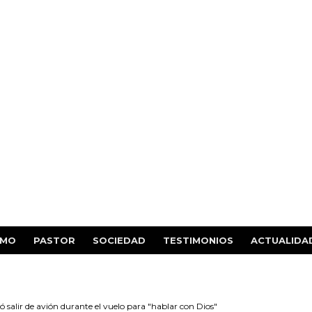
SMO
PASTOR
SOCIEDAD
TESTIMONIOS
ACTUALIDA
 salir de avión durante el vuelo para "hablar con Dios"