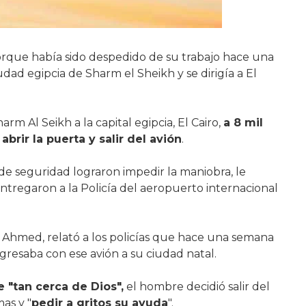
rque había sido despedido de su trabajo hace una
udad egipcia de Sharm el Sheikh y se dirigía a El
m Al Seikh a la capital egipcia, El Cairo,
a 8 mil
abrir la puerta y salir del avión
.
o de seguridad lograron impedir la maniobra, le
 entregaron a la Policía del aeropuerto internacional
d Ahmed, relató a los policías que hace una semana
egresaba con ese avión a su ciudad natal.
e "tan cerca de Dios",
el hombre decidió salir del
as y "
pedir a gritos su ayuda
".