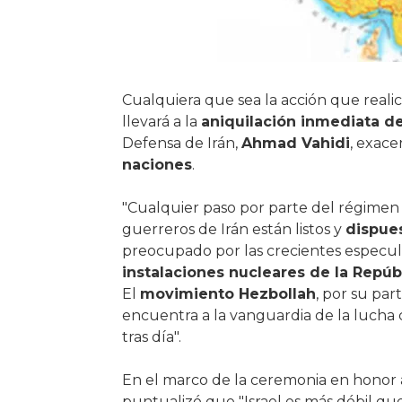
Cualquiera que sea la acción que realice
llevará a la
aniquilación inmediata de
Defensa de Irán,
Ahmad Vahidi
, exace
naciones
.
"Cualquier paso por parte del régimen si
guerreros de Irán están listos y
dispues
preocupado por las crecientes especu
instalaciones nucleares de la Repúbl
El
movimiento Hezbollah
, por su par
encuentra a la vanguardia de la lucha c
tras día".
En el marco de la ceremonia en honor a
puntualizó que "Israel es más débil qu