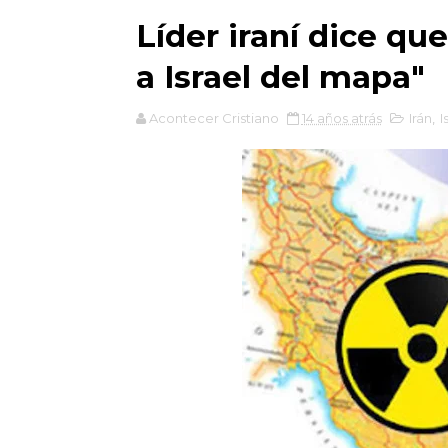
Líder iraní dice que
a Israel del mapa"
Acontecer Cristiano
14 años atrás
Irán
,
I