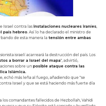
 Israel contra las
instalaciones nucleares iraníes
,
l país hebreo
. Así lo ha declarado el ministro de
rbando de esta manera la
tensión entre ambas
onista israelí acarreará la destrucción del país. Los
tos a borrar a Israel del mapa
", advirtió,
laciones sobre un
posible ataque contra las
ica Islámica.
te, echó más leña al fuego, añadiendo que "se
ontra Israel y que se está haciendo más fuerte día
 los comandantes fallecidos de Hezbollah, Vahidi
e nunca y que su Ejército está cansado y humillado,