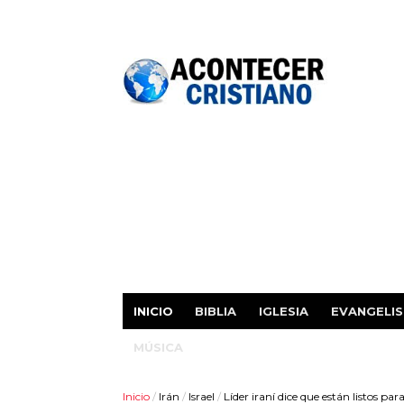
INICIO
BIBLIA
IGLESIA
EVANGELI
MÚSICA
Inicio
/
Irán
/
Israel
/
Líder iraní dice que están listos par