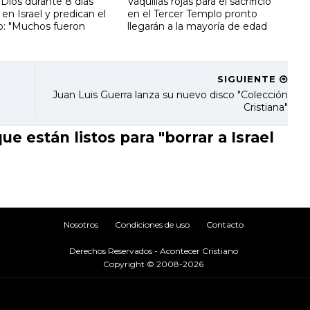
Dios durante 8 días
Vaquillas rojas para el sacrificio
en Israel y predican el
en el Tercer Templo pronto
o: "Muchos fueron
llegarán a la mayoría de edad
SIGUIENTE
Juan Luis Guerra lanza su nuevo disco "Colección
Cristiana"
e están listos para "borrar a Israel
Nosotros
Condiciones de uso
Contacto
Derechos Reservados - Acontecer Cristiano
Copyright © 2008-2026