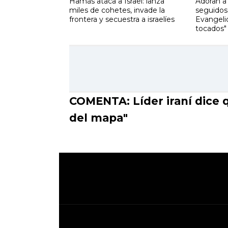
Hamás ataca a Israel: lanza
Adoran a 
miles de cohetes, invade la
seguidos 
frontera y secuestra a israelíes
Evangeli
tocados"
COMENTA: Líder iraní dice qu
del mapa"
.