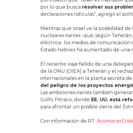
por lo que busca
resolver sus probl
declaraciones ridículas”, agregó el políti
Mientras que Israel ve la posibilidad de
nucleares iraníes -que, según Teherán, 
eléctrica- los medios de comunicación i
Estado hebreo ha aumentado de una m
El reciente viaje fallido de una deleg
de la ONU (OIEA) a Teherán y el rechazo
internacionales en la planta secreta de 
del peligro de los proyectos energét
Las ambiciones iraníes también generan
Golfo Pérsico, donde
EE. UU. está ref
para afrontar un posible cierre del Es
Con información de RT.
AcontecerCrist