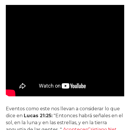
Eventos como este nos llevan a considerar lo que
dice en
Lucas 21:25:
"Entonces habrá señales en el
sol, en la luna y en las estrellas, y en la tierra
angustia de las gentes..."
AcontecerCristiano.Net