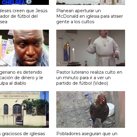
gleses creen que Jesús
Planean aperturar un
ador de fútbol del
McDonald en iglesia para atraer
lsea
gente a los cultos
igeriano es detenido
Pastor luterano realiza culto en
ficación de dinero y le
un minuto para ir a ver un
ulpa al diablo
partido de fútbol (Video)
graciosos de iglesias
Pobladores aseguran que un