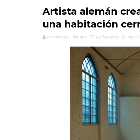
Artista alemán crea
una habitación cer
Acontecer Cristiano
14 años atrás
Notici