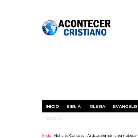
INICIO
BIBLIA
IGLESIA
EVANGELI
MÚSICA
Inicio
/
Noticias Curiosas
/
Artista alemán crea nubes en