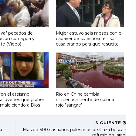
lava" pecados de
Mujer estuvo seis meses con el
ción con agua y
cadáver de su esposo en su
te (Video)
casa orando para que resucite
en el ateísmo
Río en China cambia
 a jóvenes que graben
misteriosamente de color a
 maldiciendo a Dios
rojo "sangre"
SIGUIENTE
con
Más de 600 cristianos palestinos de Gaza buscan
refugio en Israel