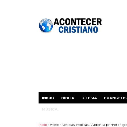
INICIO
BIBLIA
IGLESIA
EVANGELI
MÚSICA
Inicio
/
Ateos
/
Noticias Insólitas
/
Abren la primera "igl