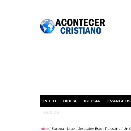
INICIO
BIBLIA
IGLESIA
EVANGELI
MÚSICA
Inicio
/
Europa
/
Israel
/
Jerusalén Este
/
Palestina
/
Unió