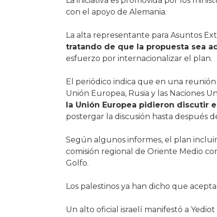
La iniciativa es promovida por los mini
con el apoyo de Alemania.
La alta representante para Asuntos Ext
tratando de que la propuesta sea a
esfuerzo por internacionalizar el plan.
El periódico indica que en una reunión
Unión Europea, Rusia y las Naciones U
la Unión Europea pidieron discutir e
postergar la discusión hasta después de
Según algunos informes, el plan inclui
comisión regional de Oriente Medio con l
Golfo.
Los palestinos ya han dicho que aceptará
Un alto oficial israelí manifestó a Yed