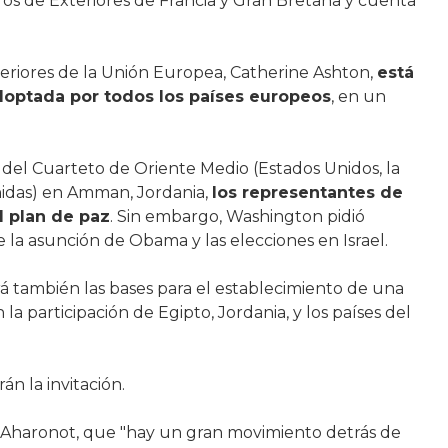
stros de Exteriores de Francia y Gran Bretaña y cuenta
eriores de la Unión Europea, Catherine Ashton,
está
doptada por todos los países europeos
, en un
 del Cuarteto de Oriente Medio (Estados Unidos, la
nidas) en Amman, Jordania,
los representantes de
l plan de paz
. Sin embargo, Washington pidió
 la asunción de Obama y las elecciones en Israel.
rá también las bases para el establecimiento de una
a participación de Egipto, Jordania, y los países del
n la invitación.
iot Aharonot, que "hay un gran movimiento detrás de