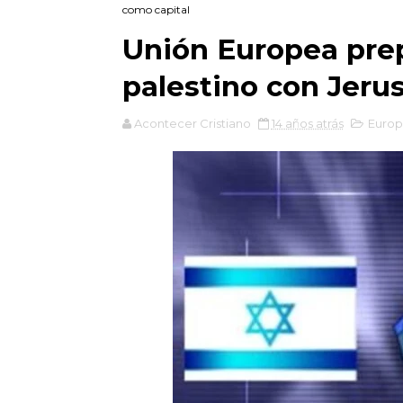
como capital
Unión Europea prep
palestino con Jeru
Acontecer Cristiano
14 años atrás
Europ