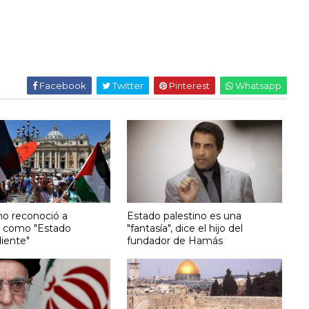
Facebook
Twitter
Pinterest
Whatsapp
no reconoció a
Estado palestino es una
a como "Estado
"fantasía", dice el hijo del
iente"
fundador de Hamás