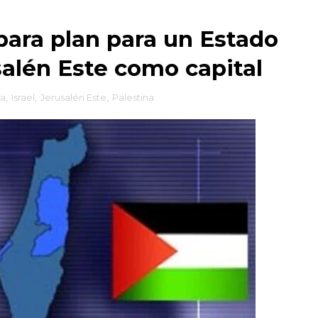
ara plan para un Estado
salén Este como capital
a
,
Israel
,
Jerusalén Este
,
Palestina