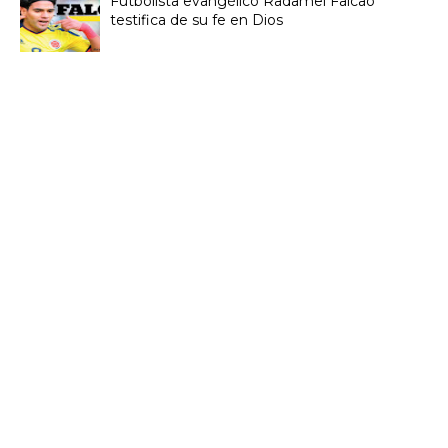
Futbolista evangélico Radamel Falcao
testifica de su fe en Dios