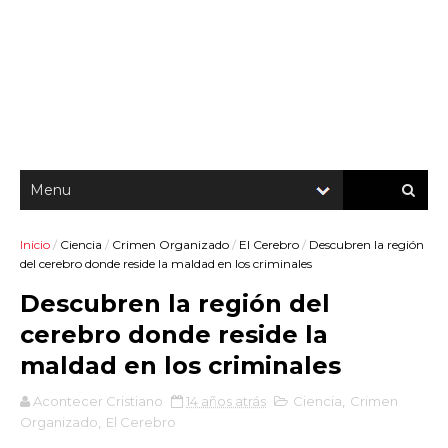
Inicio
/
Ciencia
/
Crimen Organizado
/
El Cerebro
/
Descubren la región
del cerebro donde reside la maldad en los criminales
Descubren la región del
cerebro donde reside la
maldad en los criminales
Acontecer Cristiano
14 años atrás
Ciencia
,
Crimen
Organizado
,
El Cerebro