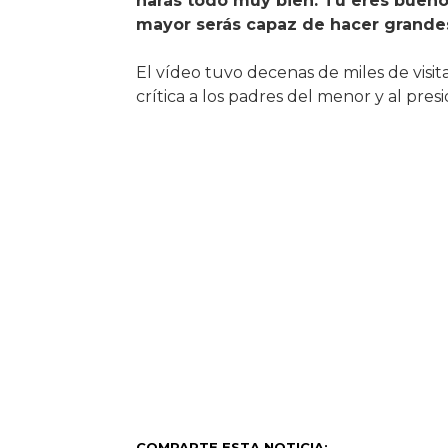
harás todo muy bien. Tú eres buen
mayor serás capaz de hacer grandes
El vídeo tuvo decenas de miles de vis
crítica a los padres del menor y al pr
COMPARTE ESTA NOTICIA: