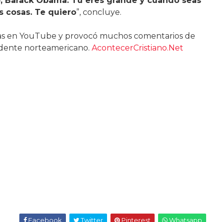
o, Barack Obama. Tú eres grande y cuando seas
 cosas. Te quiero
”, concluye.
itas en YouTube y provocó muchos comentarios de
esidente norteamericano.
AcontecerCristiano.Net
Facebook
Twitter
Pinterest
Whatsapp