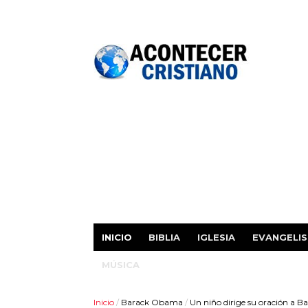
INICIO
BIBLIA
IGLESIA
EVANGELI
MÚSICA
Inicio
/
Barack Obama
/
Un niño dirige su oración a B